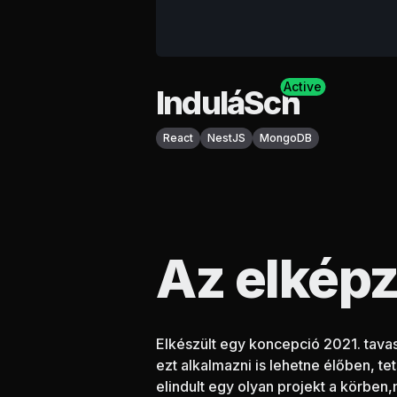
Active
InduláSch
React
NestJS
MongoDB
Az elképz
Elkészült egy koncepció 2021. tavasz
ezt alkalmazni is lehetne élőben, te
elindult egy olyan projekt a körben,