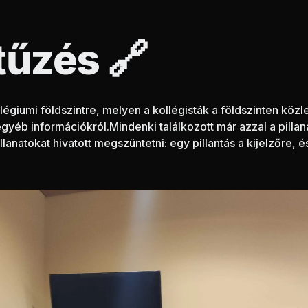
itűzés
🔗
llégiumi földszintre, melyen a kollégisták a földszinten köz
éb információkról.Mindenki találkozott már azzal a pillanat
pillanatokat hivatott megszüntetni: egy pillantás a kijelzőre, 