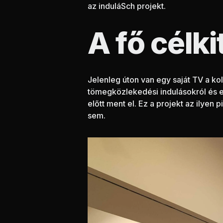
az induláSch projekt.
A fő célk
Jelenleg úton van egy saját TV a ko
tömegközlekedési indulásokról és egy
előtt ment el. Ez a projekt az ilyen 
sem.