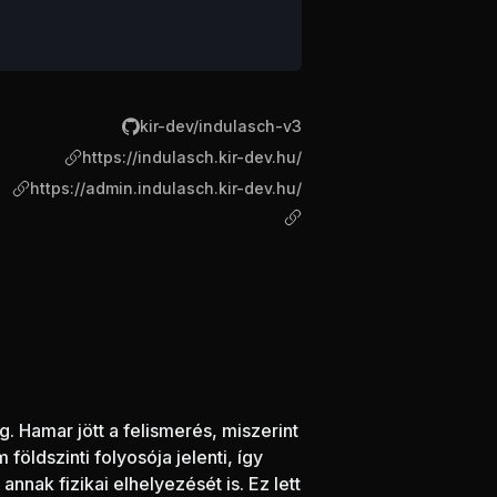
kir-dev/indulasch-v3
https://indulasch.kir-dev.hu/
https://admin.indulasch.kir-dev.hu/
. Hamar jött a felismerés, miszerint
földszinti folyosója jelenti, így
nnak fizikai elhelyezését is. Ez lett