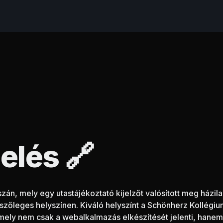
elés
🔗
án, mely egy utastájékoztató kijelzőt valósított meg házilag
tszőleges helyszínen. Kiváló helyszínt a Schönherz Kollégium 
mely nem csak a webalkalmazás elkészítését jelenti, hanem a